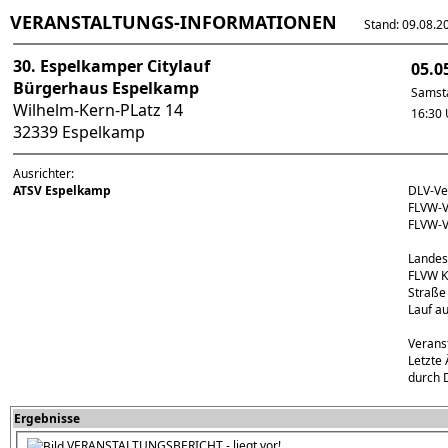
VERANSTALTUNGS-INFORMATIONEN
Stand: 09.08.202
30. Espelkamper Citylauf
05.0
Bürgerhaus Espelkamp
Samst
Wilhelm-Kern-PLatz 14
16:30 
32339 Espelkamp
Ausrichter:
ATSV Espelkamp
DLV-Ve
FLVW-V
FLVW-
Landes
FLVW K
Straße
Lauf a
Verans
Letzte
durch 
Ergebnisse
VERANSTALTUNGSBERICHT - liegt vor!