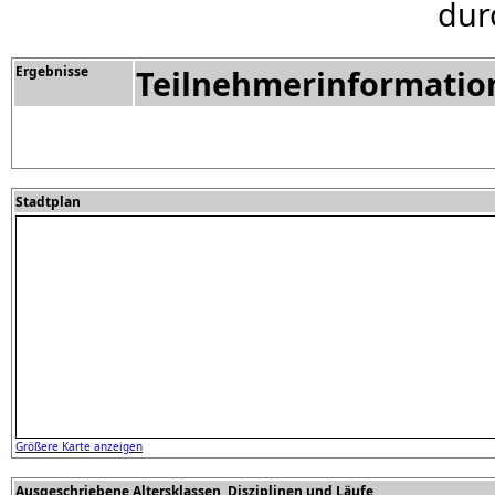
dur
Ergebnisse
Teilnehmerinformatio
Stadtplan
Größere Karte anzeigen
Ausgeschriebene Altersklassen, Disziplinen und Läufe