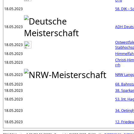
U16
18.05.2023
58. DJK – 
18.05.2023
ADH Deuts
Ostwestfal
18.05.2023
Stabhochs
18.05.2023
Himmelfahr
Christi-Him
18.05.2023
rrh
18.05.2023
NRW Langst
18.05.2023
68. Bahnsta
18.05.2023
38. Sparka
18.05.2023
53. Int. Ha
18.05.2023
34. Oeting
18.05.2023
12. Friede