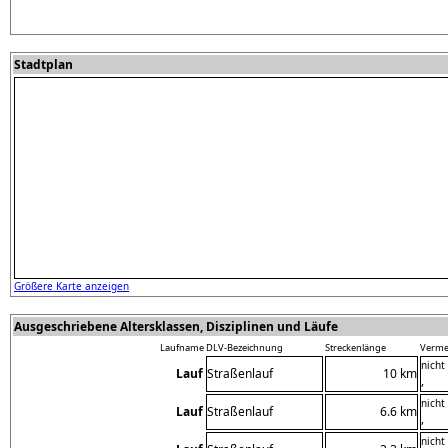
Stadtplan
Größere Karte anzeigen
Ausgeschriebene Altersklassen, Disziplinen und Läufe
Laufname
DLV-Bezeichnung
Streckenlänge
Verme
nicht
Lauf
Straßenlauf
10 km
,
nicht
Lauf
Straßenlauf
6.6 km
,
nicht