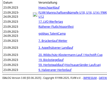
Datum
Veranstaltung
23.09.2023
Hoeschparklauf
23.09.2023-
FLVW Mannschaftsendkämpfe U18, U16, U14 / FWK
24.09.2023
U12
23.09.2023
17. LVO Werfertag
23.09.2023
Rüthener Flutlichtsportfest
23.09.2023-
goldgas TalentCamp
24.09.2023
23.09.2023
7. Brückenlauf Wetter
23.09.2023
3. Appelhülsener Landlauf
23.09.2023
20. Wildschütz-Klostermann-Lauf / Hochstift Cup
23.09.2023
19. Böckstiegellauf
23.09.2023
59. Herbstwaldlauf (Hochsauerländer-Laufcup)
23.09.2023
9. Halveraner Herbstlauf
DIALOG Version 3.80 [03.06.2025] - Copyright ©1998-2025, FLVW e.V. -
IMPRESSUM
-
DATEN