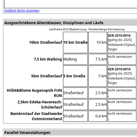
Größere Karte anzeigen
Ausgeschriebene Altersklassen, Disziplinen und Läufe
Laufname
DLV-Bezeichnung
Streckenlänge
Vermessung
GER-2010-0016
[gültig bis 2025]
10km Straßenlauf
10 km Straße
10 km
,
Volksbank-Citylauf
Telgte
nicht vermessen
7,5 km Walking
Walking
7.5 km
,
GER-2010-0016
[gültig bis 2025]
5km Straßenlauf
5 km Straße
5 km
,
Volksbank-Citylauf
Telgte
Hilbk&Blome Augenoptik FUN
nicht vermessen
Straßenlauf
2.5 km
,
RUN
2,5km-Edeka-Haveresch-
nicht vermessen
Straßenlauf
2.5 km
,
Schülerlauf
Bambinilauf der Stadtwerke
nicht vermessen
Straßenlauf
0.4 km
,
Ostmünsterland
Parallel-Veranstaltungen