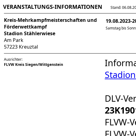
VERANSTALTUNGS-INFORMATIONEN
Stand: 06.08.202
Kreis-Mehrkampfmeisterschaften und
19.08.2023-2
Förderwettkampf
Samstag bis Sonn
Stadion Stählerwiese
Am Park
57223 Kreuztal
Ausrichter:
Informa
FLVW Kreis Siegen/Wittgenstein
Stadion
DLV-Ve
23K190
FLVW-V
FLVW-V