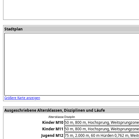
Stadtplan
Größere Karte anzeigen
Ausgeschriebene Altersklassen, Disziplinen und Läufe
Altersklasse
Disziplin
Kinder M10
50 m, 800 m, Hochsprung, Weitsprungzone,
Kinder M11
50 m, 800 m, Hochsprung, Weitsprungzone,
Jugend M12
75 m, 2.000 m, 60 m Hürden 0,762 m, Weits