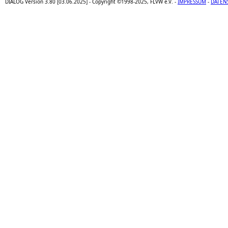
DIALOG Version 3.80 [03.06.2025] - Copyright ©1998-2025, FLVW e.V. -
IMPRESSUM
-
DATEN