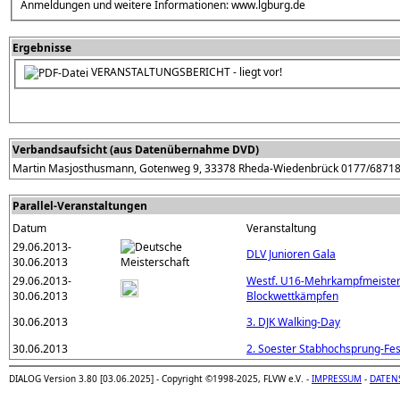
Anmeldungen und weitere Informationen: www.lgburg.de
Ergebnisse
VERANSTALTUNGSBERICHT - liegt vor!
Verbandsaufsicht (aus Datenübernahme DVD)
Martin Masjosthusmann, Gotenweg 9, 33378 Rheda-Wiedenbrück 0177/6871
Parallel-Veranstaltungen
Datum
Veranstaltung
29.06.2013-
DLV Junioren Gala
30.06.2013
29.06.2013-
Westf. U16-Mehrkampfmeister
30.06.2013
Blockwettkämpfen
30.06.2013
3. DJK Walking-Day
30.06.2013
2. Soester Stabhochsprung-Fes
DIALOG Version 3.80 [03.06.2025] - Copyright ©1998-2025, FLVW e.V. -
IMPRESSUM
-
DATEN