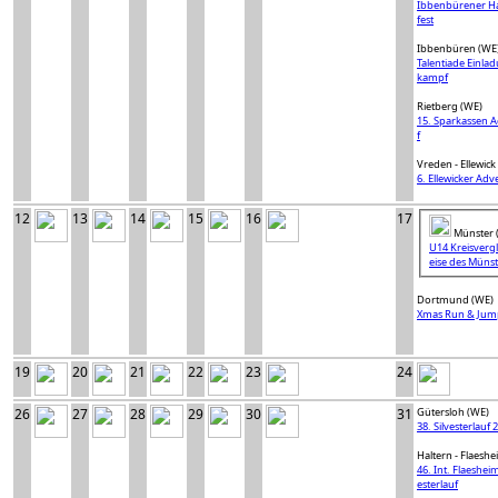
Ibbenbürener Ha
fest
Ibbenbüren (WE
Talentiade Einla
kampf
Rietberg (WE)
15. Sparkassen A
f
Vreden - Ellewick
6. Ellewicker Adv
12
13
14
15
16
17
Münster 
U14 Kreisvergl
eise des Müns
Dortmund (WE)
Xmas Run & Jum
19
20
21
22
23
24
26
27
28
29
30
31
Gütersloh (WE)
38. Silvesterlauf 
Haltern - Flaesh
46. Int. Flaesheim
esterlauf