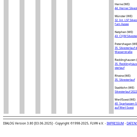
Herne (WE)
44. Herner Silves
Münster (WE)
32. Int. LSF Silve
f am Aasee
Netphen (WE)
43. CVJM Silveste
Petershagen (WE
35. Silvesterlauf 
Wasserstraße
Recklinghausen 
35. Recklinghäuse
sterlauf
Rheine (WE)
35. Silvesterlauf
Stadtlohn (WE)
Silvesterlauf 2022
Werl/Soest (WE)
40. Sparkassen-Si
auf Werl-Soest
DIALOG Version 3.80 [03.06.2025] - Copyright ©1998-2025, FLVW e.V. -
IMPRESSUM
-
DATEN