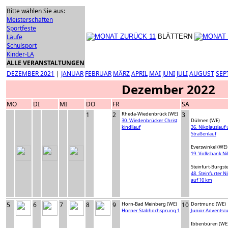
Bitte wählen Sie aus:
Meisterschaften
Sportfeste
Läufe
BLÄTTERN
Schulsport
Kinder-LA
ALLE VERANSTALTUNGEN
DEZEMBER 2021
|
JANUAR
FEBRUAR
MÄRZ
APRIL
MAI
JUNI
JULI
AUGUST
SEP
Dezember 2022
MO
DI
MI
DO
FR
SA
1
2
Rheda-Wiedenbrück (WE)
3
30. Wiedenbrücker Christ
Dülmen (WE)
kindllauf
36. Nikolauslauf
Straßenlauf
Everswinkel (WE)
19. Volksbank Ni
Steinfurt-Burgste
48. Steinfurter N
auf 10 km
5
6
7
8
9
Horn-Bad Meinberg (WE)
10
Dortmund (WE)
Horner Stabhochsprung 1
Junior Adventsc
Ibbenbüren (WE