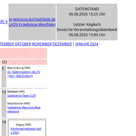
DATENSTAND
06.08.2026 15:25 Uhr
ergebnisse.leichtathletik.de
LADV Ergebnisse Westfalen
Letzter Abgleich
Deutsche Veranstaltungsdatenbank
06.08.2026 15:00 Uhr
TEMBER
OKTOBER
NOVEMBER
DEZEMBER
|
JANUAR 2024
SO
5
Bad Driburg (WE)
42. Hallenmeeting des TV
"Jahn" Bad Driburg
12
Bielefeld (WE)
Stadtwerke Team CUP
Ibbenbüren (WE)
Vielseitiger Mannschaftsw
ettkampf
19
Hagen (WE)
Kinderleichtathletik Hall
e 2023