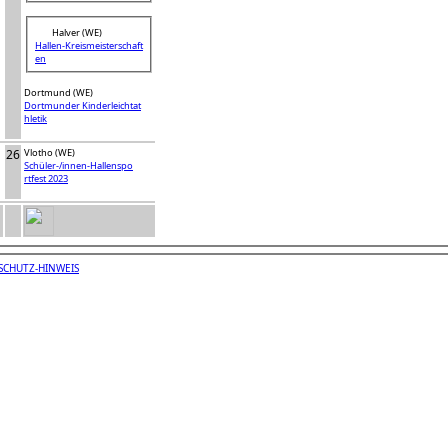
Halver (WE)
Hallen-Kreismeisterschaft
en
Dortmund (WE)
Dortmunder Kinderleichtat
hletik
26
Vlotho (WE)
Schüler-/innen-Hallenspo
rtfest 2023
SCHUTZ-HINWEIS