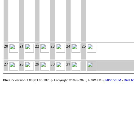
20
21
22
23
24
25
27
28
29
30
31
DIALOG Version 3.80 [03.06.2025] - Copyright ©1998-2025, FLVW e.V. -
IMPRESSUM
-
DATEN