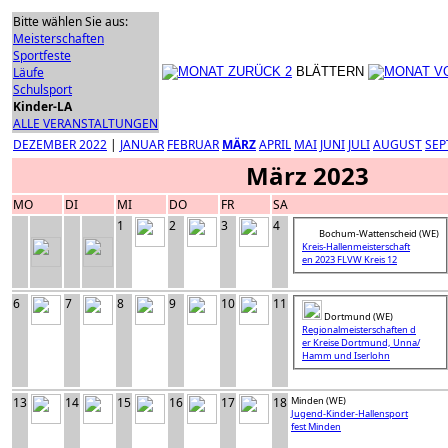
Bitte wählen Sie aus:
Meisterschaften
Sportfeste
Läufe
BLÄTTERN
Schulsport
Kinder-LA
ALLE VERANSTALTUNGEN
DEZEMBER 2022
|
JANUAR
FEBRUAR
MÄRZ
APRIL
MAI
JUNI
JULI
AUGUST
SEP
März 2023
MO
DI
MI
DO
FR
SA
1
2
3
4
Bochum-Wattenscheid (WE)
Kreis-Hallenmeisterschaft
en 2023 FLVW Kreis 12
6
7
8
9
10
11
Dortmund (WE)
Regionalmeisterschaften d
er Kreise Dortmund, Unna/
Hamm und Iserlohn
13
14
15
16
17
18
Minden (WE)
Jugend-Kinder-Hallensport
fest Minden