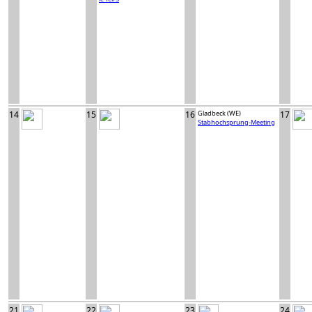
14
15
16
Gladbeck (WE)
17
Stabhochsprung-Meeting
21
22
23
24