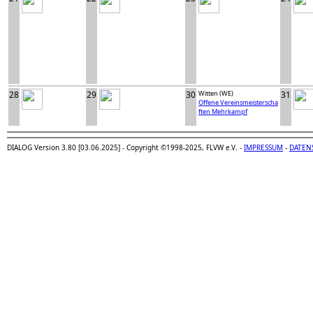
28
29
30
Witten (WE)
31
Offene Vereinsmeisterscha
ften Mehrkampf
DIALOG Version 3.80 [03.06.2025] - Copyright ©1998-2025, FLVW e.V. -
IMPRESSUM
-
DATEN