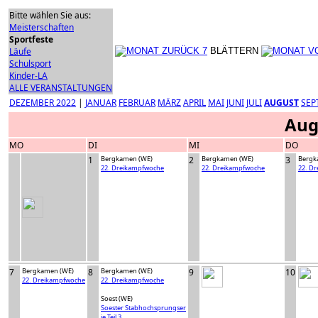
Bitte wählen Sie aus:
Meisterschaften
Sportfeste
Läufe
BLÄTTERN
Schulsport
Kinder-LA
ALLE VERANSTALTUNGEN
DEZEMBER 2022
|
JANUAR
FEBRUAR
MÄRZ
APRIL
MAI
JUNI
JULI
AUGUST
SEP
Aug
MO
DI
MI
DO
1
Bergkamen (WE)
2
Bergkamen (WE)
3
Bergk
22. Dreikampfwoche
22. Dreikampfwoche
22. D
7
Bergkamen (WE)
8
Bergkamen (WE)
9
10
22. Dreikampfwoche
22. Dreikampfwoche
Soest (WE)
Soester Stabhochsprungser
ie Teil 3