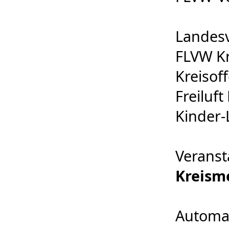
Landesv
FLVW Kr
Kreisoff
Freiluf
Kinder-
Veranst
Kreism
Automat