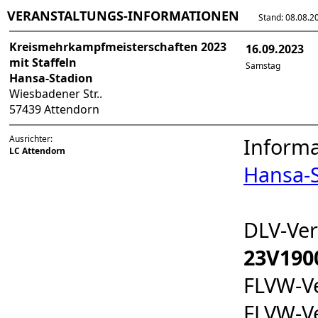
VERANSTALTUNGS-INFORMATIONEN
Stand: 08.08.202
Kreismehrkampfmeisterschaften 2023
16.09.2023
mit Staffeln
Samstag
Hansa-Stadion
Wiesbadener Str..
57439 Attendorn
Ausrichter:
Informa
LC Attendorn
Hansa-
DLV-Ve
23V190
FLVW-V
FLVW-V