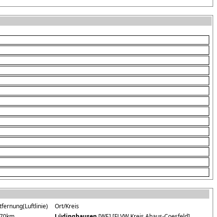
tfernung(Luftlinie)
Ort/Kreis
70km
Lüdinghausen
[WE] [FLVW Kreis Ahaus-Coesfeld]