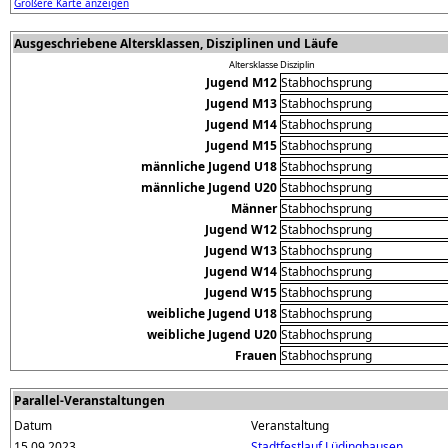
Größere Karte anzeigen
Ausgeschriebene Altersklassen, Disziplinen und Läufe
Altersklasse
Disziplin
Jugend M12
Stabhochsprung
Jugend M13
Stabhochsprung
Jugend M14
Stabhochsprung
Jugend M15
Stabhochsprung
männliche Jugend U18
Stabhochsprung
männliche Jugend U20
Stabhochsprung
Männer
Stabhochsprung
Jugend W12
Stabhochsprung
Jugend W13
Stabhochsprung
Jugend W14
Stabhochsprung
Jugend W15
Stabhochsprung
weibliche Jugend U18
Stabhochsprung
weibliche Jugend U20
Stabhochsprung
Frauen
Stabhochsprung
Parallel-Veranstaltungen
Datum
Veranstaltung
15.09.2023
Stadtfestlauf Lüdinghausen