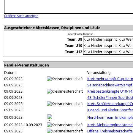
Größere Karte anzeigen
Ausgeschriebene Altersklassen, Disziplinen und Läufe
Altersklasse
Disziplin
Team U8
KiLa Hindernissprint, KiLa We
Team U10
KiLa Hindernissprint, KiLa We
Team U12
KiLa Hindernissprint, KiLa We
Parallel-Veranstaltungen
Datum
Veranstaltung
09.09.2023
Kreismehrkampf/-Cup Her
09.09.2023
Saisonabschlusswettkampf
09.09.2023
Kreisbestenkämpfe U10-14
09.09.2023
43. Schüler*innen-Sportfes
09.09.2023
Kreis-Schülermehrkampf-Cup
09.09.2023
Jugend- und Kinder-Sportfe
09.09.2023
Nordrhein Team Endkämpfe
09.09.2023-10.09.2023
Kreis-Mehrkampfmeistersc
09.09.2023
Offene Kreismeisterschaft