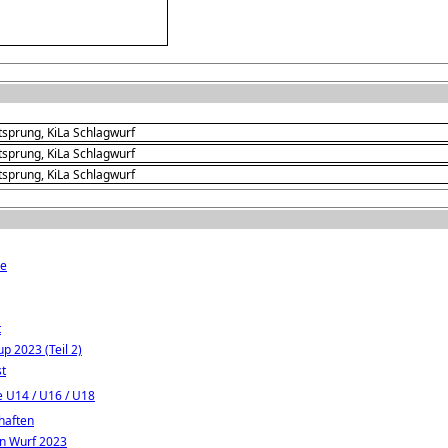
itsprung, KiLa Schlagwurf
itsprung, KiLa Schlagwurf
itsprung, KiLa Schlagwurf
ne
t
 2023 (Teil 2)
st
 U14 / U16 / U18
haften
en Wurf 2023