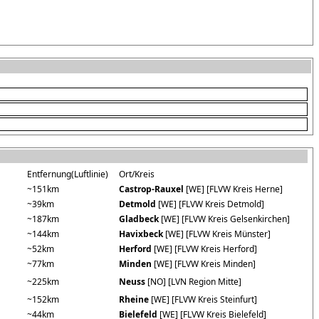
Entfernung(Luftlinie)
Ort/Kreis
~151km
Castrop-Rauxel
[WE] [FLVW Kreis Herne]
~39km
Detmold
[WE] [FLVW Kreis Detmold]
~187km
Gladbeck
[WE] [FLVW Kreis Gelsenkirchen]
~144km
Havixbeck
[WE] [FLVW Kreis Münster]
~52km
Herford
[WE] [FLVW Kreis Herford]
~77km
Minden
[WE] [FLVW Kreis Minden]
~225km
Neuss
[NO] [LVN Region Mitte]
~152km
Rheine
[WE] [FLVW Kreis Steinfurt]
~44km
Bielefeld
[WE] [FLVW Kreis Bielefeld]