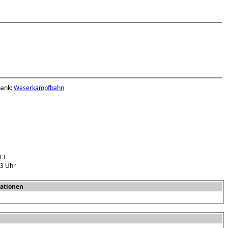
bank:
Weserkampfbahn
13
03 Uhr
ationen