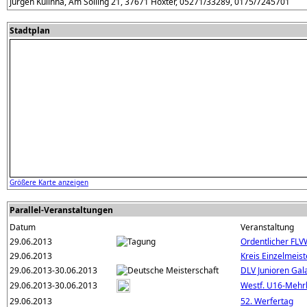
Jürgen Kulinna, Am Solling 21, 37671 Höxter, 05271/33289, 0175/7245701
Stadtplan
Größere Karte anzeigen
Parallel-Veranstaltungen
Datum
Veranstaltung
29.06.2013
Ordentlicher FL
29.06.2013
Kreis Einzelmeis
29.06.2013-30.06.2013
DLV Junioren Gal
29.06.2013-30.06.2013
Westf. U16-Mehr
29.06.2013
52. Werfertag