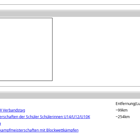
Entfernung(Luf
VW Verbandstag
~99km
terschaften der Schüler Schülerinnen U14/U12/U10K
~254km
a
kampfmeisterschaften mit Blockwettkämpfen