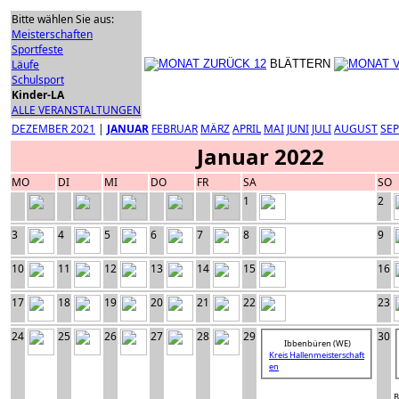
Bitte wählen Sie aus:
Meisterschaften
Sportfeste
Läufe
BLÄTTERN
Schulsport
Kinder-LA
ALLE VERANSTALTUNGEN
DEZEMBER 2021
|
JANUAR
FEBRUAR
MÄRZ
APRIL
MAI
JUNI
JULI
AUGUST
SE
Januar 2022
MO
DI
MI
DO
FR
SA
SO
1
2
3
4
5
6
7
8
9
10
11
12
13
14
15
16
17
18
19
20
21
22
23
24
25
26
27
28
29
30
Ibbenbüren (WE)
Kreis Hallenmeisterschaft
en
B