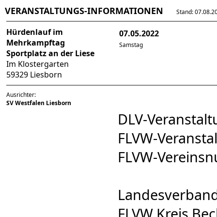
VERANSTALTUNGS-INFORMATIONEN
Stand: 07.08.202
Hürdenlauf im
07.05.2022
Mehrkampftag
Samstag
Sportplatz an der Liese
Im Klostergarten
59329 Liesborn
Ausrichter:
SV Westfalen Liesborn
DLV-Veransta
FLVW-Veranst
FLVW-Vereins
Landesverband
FLVW Kreis Bec