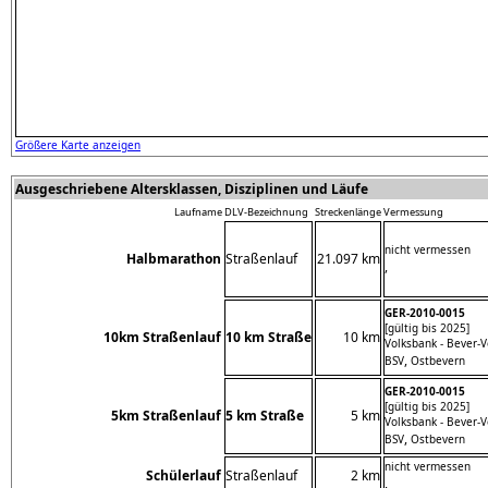
Größere Karte anzeigen
Ausgeschriebene Altersklassen, Disziplinen und Läufe
Laufname
DLV-Bezeichnung
Streckenlänge
Vermessung
nicht vermessen
Halbmarathon
Straßenlauf
21.097 km
,
GER-2010-0015
[gültig bis 2025]
10km Straßenlauf
10 km Straße
10 km
Volksbank - Bever-V
,
BSV
Ostbevern
GER-2010-0015
[gültig bis 2025]
5km Straßenlauf
5 km Straße
5 km
Volksbank - Bever-V
,
BSV
Ostbevern
nicht vermessen
Schülerlauf
Straßenlauf
2 km
,